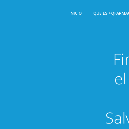
Saltar
al
INICIO
QUE ES +QFARMA
contenido
Fi
el
Sal