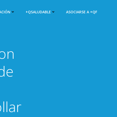
ACIÓN
+QSALUDABLE
ASOCIARSE A +QF
con
 de
l
llar