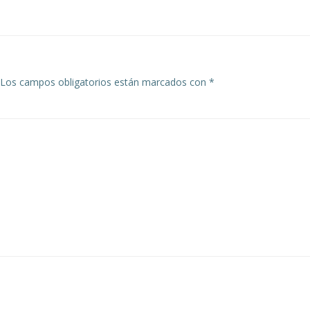
por
las
entradas
Los campos obligatorios están marcados con
*