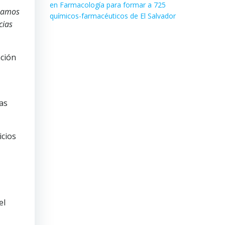
en Farmacología para formar a 725
nzamos
químicos-farmacéuticos de El Salvador
cias
nción
as
icios
el