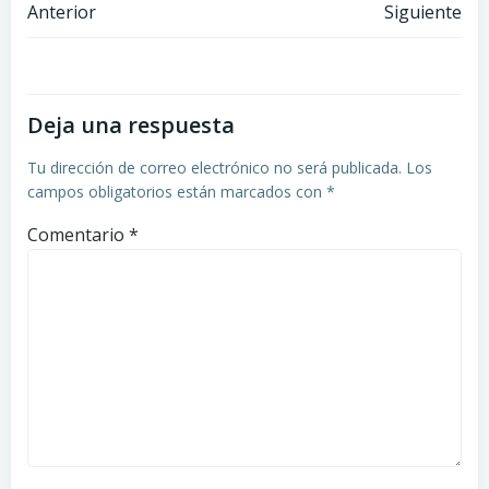
Navegación
Navegación
Anterior
Siguiente
por
por
las
las
Deja una respuesta
entradas
entradas
Tu dirección de correo electrónico no será publicada.
Los
campos obligatorios están marcados con
*
Comentario
*