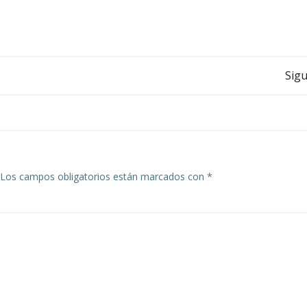
Navegación
Sigu
por
las
entradas
Los campos obligatorios están marcados con
*