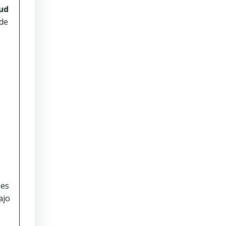
lud
 de
nes
ajo