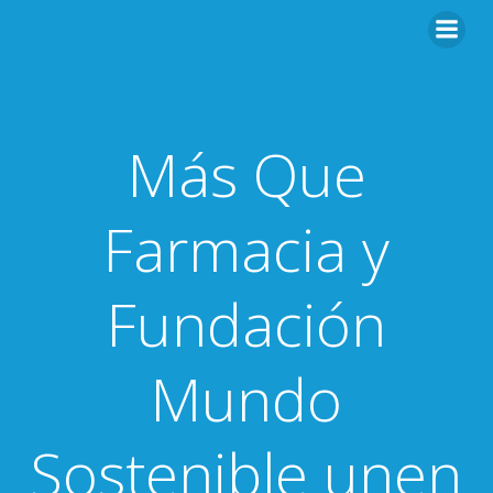
Saltar
al
contenido
Más Que
Farmacia y
Fundación
Mundo
Sostenible unen