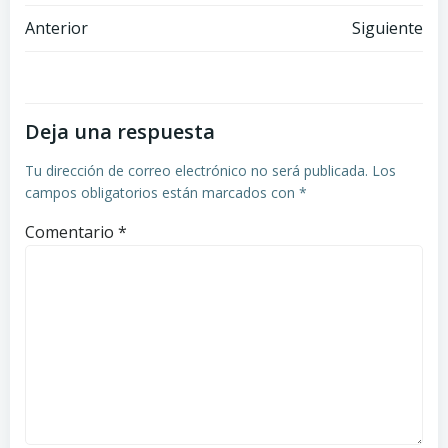
Navegación
Navegación
Anterior
Siguiente
por
por
las
las
Deja una respuesta
entradas
entradas
Tu dirección de correo electrónico no será publicada.
Los
campos obligatorios están marcados con
*
Comentario
*